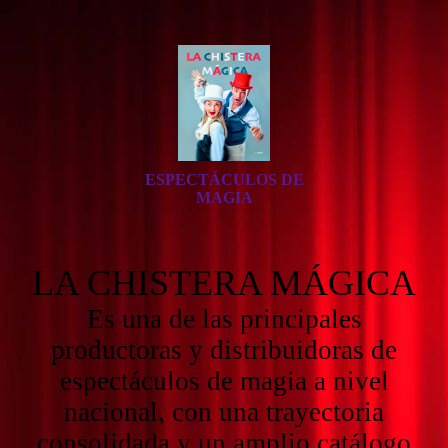
ESPECTÁCULOS DE
MAGIA
LA CHISTERA MÁGICA
Es una de las principales
productoras y distribuidoras de
espectáculos de magia a nivel
nacional, con una trayectoria
consolidada y un amplio catálogo