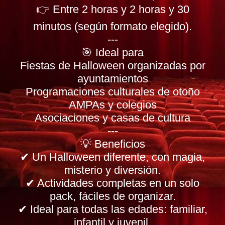
👉 Entre 2 horas y 2 horas y 30
minutos (según formato elegido).
---
🎯 Ideal para
Fiestas de Halloween organizadas por
ayuntamientos
Programaciones culturales de otoño
AMPAs y colegios
Asociaciones y casas de cultura
---
💡 Beneficios
✔ Un Halloween diferente, con magia,
misterio y diversión.
✔ Actividades completas en un solo
pack, fáciles de organizar.
✔ Ideal para todas las edades: familiar,
infantil y juvenil.